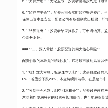
5. **支付费用**：无论盈亏，投资者都需按约定
6. **监控与平仓**：配资公司会实时监控账户资产。
保障出资本金安全，配资公司有权强制卖出股票，即“
7. **结算退出**：投资者结束操作后，可申请结
余部分返还。
### **二、深入骨髓：股票配资的四大核心风险**
配资炒股的本质是“借钱炒股”，它将股市波动风险以
1. **杠杆放大亏损，极易血本无归**：这是最致命的
0%；若股价下跌20%，本金将瞬间清零。在震荡市
2. **强制平仓机制，剥夺回本机会**：配资账户设
意味着即便您持有的股票有长期价值，也可能在短期波