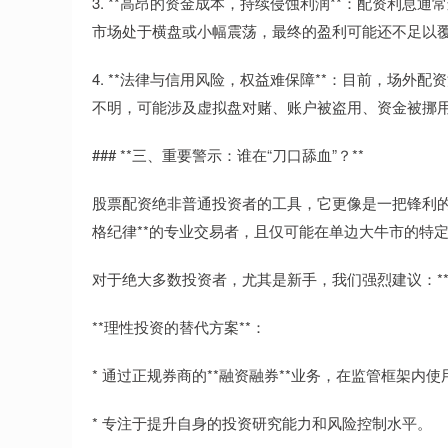
3. **高昂的资金成本，持续侵蚀利润**：配资利
市场处于横盘或小幅震荡，最终的盈利可能还不足以覆
4. **法律与信用风险，权益难保障**：目前，场
不明，可能涉及虚拟盘对赌、账户被盗用、资金被挪
### **三、重要警示：谁在“刀口舔血”？**
股票配资绝非普通投资者的工具，它更像是一把锋利的
格纪律**的专业交易者，且仅可能在单边大牛市的特
对于绝大多数投资者，尤其是新手，我们强烈建议：**
**理性投资的替代方案**：
* 通过正规券商的**融资融券**业务，在监管框架内
* 专注于提升自身的投资研究能力和风险控制水平。