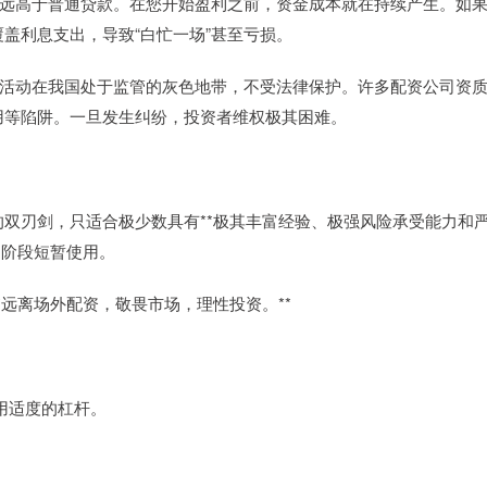
息通常远高于普通贷款。在您开始盈利之前，资金成本就在持续产生。如
盖利息支出，导致“白忙一场”甚至亏损。
外配资活动在我国处于监管的灰色地带，不受法律保护。许多配资公司资
用等陷阱。一旦发生纠纷，投资者维权极其困难。
双刃剑，只适合极少数具有**极其丰富经验、极强风险承受能力和
定阶段短暂使用。
远离场外配资，敬畏市场，理性投资。**
使用适度的杠杆。