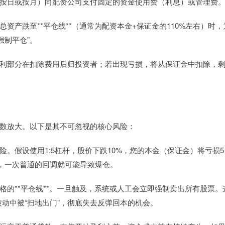
（通常按日或按月）向配资公司支付固定的资金使用费（利息）或管理费
当总资产跌至**平仓线**（通常为配资本金+保证金的110%左右）时，
强制平仓”。
算。盈利部分在扣除费用后归投资者；若出现亏损，将从保证金中扣除，
倍数放大。以下是其不可忽视的核心风险：
风险。假设使用1:5杠杆，股价下跌10%，您的本金（保证金）将亏损5
中，一次普通的回调就可能导致爆仓。
有严格的**平仓线**。一旦触及，系统或人工会立即强制卖出所有股票。
动中被“扫地出门”，彻底失去反弹回本的机会。