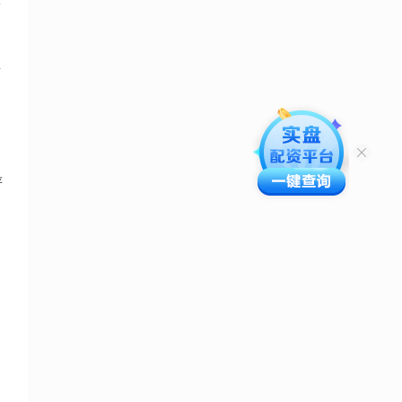
果
质
严